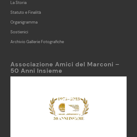
La Storia
Statuto e Finalità
Organigramma
Sostienici
Archivio Gallerie Fotografiche
Associazione Amici del Marconi –
50 Anni Insieme