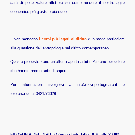
sarà di poco valore riflettere su come rendere il nostro agire
economico più giusto e più equo.
– Non mancano
i corsi più legati al diritto
e in modo particolare
alla questione dell’antropologia nel diritto contemporaneo.
Queste proposte sono un’offerta aperta a tutti. Almeno per coloro
che hanno fame e sete di sapere.
Per informazioni rivolgersi a
info@issr-portogruaro.it
o
telefonando al 0421/73326.
FILOSOFIA DEL DIRITTO (mercoledì dalle 18.30 alle 20.00)