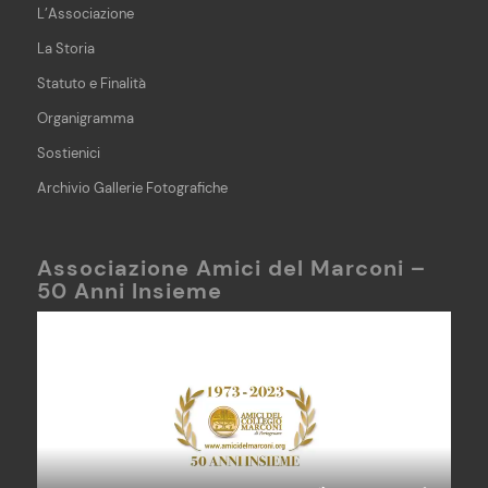
L’Associazione
La Storia
Statuto e Finalità
Organigramma
Sostienici
Archivio Gallerie Fotografiche
Associazione Amici del Marconi –
50 Anni Insieme