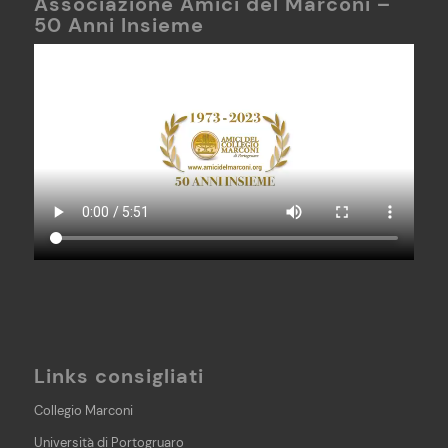
Associazione Amici del Marconi –
50 Anni Insieme
Links consigliati
Collegio Marconi
Università di Portogruaro