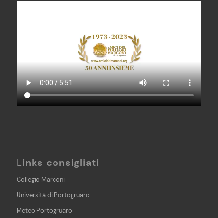
Links consigliati
Collegio Marconi
Università di Portogruaro
Meteo Portogruaro