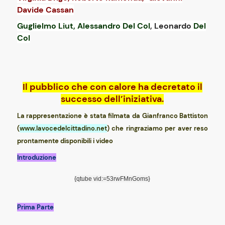
Davide Cassan
Guglielmo Liut,
Alessandro
Del Col
,
Leonardo
Del
Col
Il pubblico che con calore ha decretato il
successo dell’iniziativa.
La rappresentazione è stata filmata da Gianfranco Battiston
(
www.lavocedelcittadino.net
) che ringraziamo per aver reso
prontamente disponibili i video
Introduzione
{qtube vid:=53rwFMnGoms}
Prima Parte