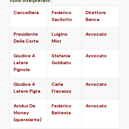
ruolo interpretato :
Cancelliere
Federico
Direttore
Sacilotto
Banca
Presidente
Luigino
Avvocato
Della Corte
Mior
Giudice A
Stefania
Avvocato
Latere
Gobbato
Pignola
Giudice A
Carla
Avvocato
Latere Pigra
Fracasso
Avidus De
Federico
Avvocato
Money
Battesta
(querelante)