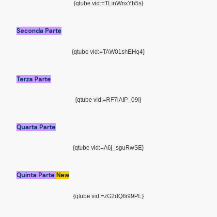
{qtube vid:=TLinWnxYb5s}
Seconda Parte
{qtube vid:=TAW01shEHq4}
Terza Parte
{qtube vid:=RF7iAIP_09I}
Quarta Parte
{qtube vid:=A6j_sguRwSE}
Quinta Parte
New
{qtube vid:=zG2dQ8i99PE}