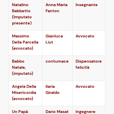
Natalino
Anna Maria
Insegnante
Babbetto
Fanton
(Imputato
presente)
Massimo
Gianluca
Avvocato
Della Parcella
Liut
(avvocato)
Babbo
contumace
Dispensatore
Natale,
felicità
(imputato)
Angela Della
Ilaria
Avvocato
Misericordia
Giraldo
(avvocato)
Un Papà
Dario Masat
Ingegnere