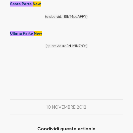
Sesta Parte
New
{qtube vid:=t8bT4pqAFFY}
Ultima Parte
New
{qtube vid:=eJzHYIN7rOc}
10 NOVEMBRE 2012
Condividi questo articolo