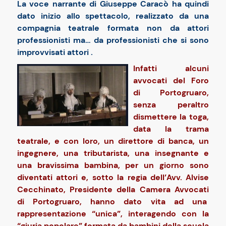
La voce narrante di Giuseppe Caracò ha quindi
dato inizio allo spettacolo, realizzato da una
compagnia teatrale formata non da attori
professionisti ma… da professionisti che si sono
improvvisati attori .
Infatti alcuni
avvocati del Foro
di Portogruaro,
senza peraltro
dismettere la toga,
data la trama
teatrale, e con loro, un direttore di banca, un
ingegnere, una tributarista, una insegnante e
una bravissima bambina, per un giorno sono
diventati attori e, sotto la regia dell’Avv. Alvise
Cecchinato, Presidente della Camera Avvocati
di Portogruaro, hanno dato vita ad una
rappresentazione “unica”, interagendo con la
“giuria popolare” formata da bambini della scuola