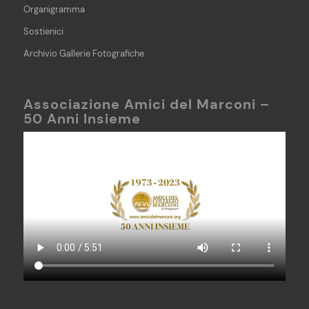
Organigramma
Sostienici
Archivio Gallerie Fotografiche
Associazione Amici del Marconi –
50 Anni Insieme