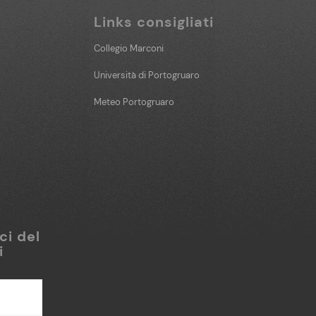
Links consigliati
Collegio Marconi
Università di Portogruaro
Meteo Portogruaro
ci del
i