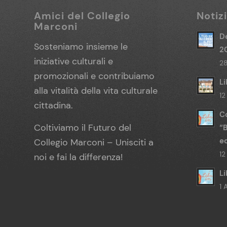
Amici del Collegio
Notiz
Marconi
De
Sosteniamo insieme le
2
iniziative culturali e
28
promozionali e contribuiamo
Li
alla vitalità della vita culturale
12
cittadina.
Co
Coltiviamo il Futuro del
“
ed
Collegio Marconi – Unisciti a
12
noi e fai la differenza!
Li
1 