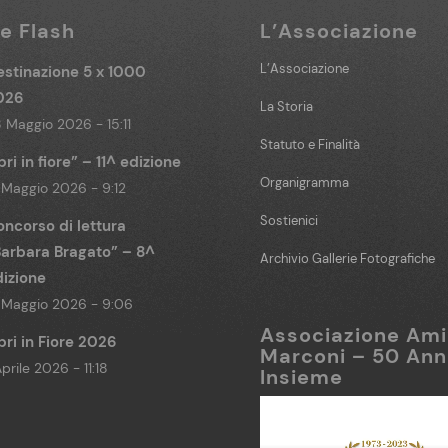
ie Flash
L’Associazione
L’Associazione
stinazione 5 x 1000
026
La Storia
 Maggio 2026 - 15:11
Statuto e Finalità
bri in fiore” – 11^ edizione
Organigramma
 Maggio 2026 - 9:12
Sostienici
ncorso di lettura
Barbara Bragato” – 8^
Archivio Gallerie Fotografiche
izione
 Maggio 2026 - 9:06
Associazione Ami
bri in Fiore 2026
Marconi – 50 Ann
Aprile 2026 - 11:18
Insieme